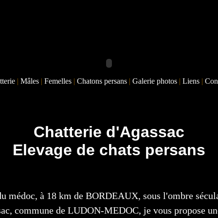
tterie
|
Mâles
|
Femelles
|
Chatons persans
|
Galerie photos
|
Liens
|
Con
Chatterie d'Agassac
Elevage de chats persans
e du médoc, à 18 km de BORDEAUX, sous l'ombre sécul
sac, commune de LUDON-MEDOC, je vous propose une v