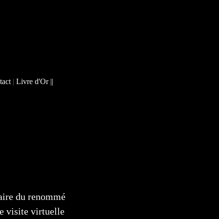
tact
|
Livre d'Or
||
aire du renommé
isite virtuelle