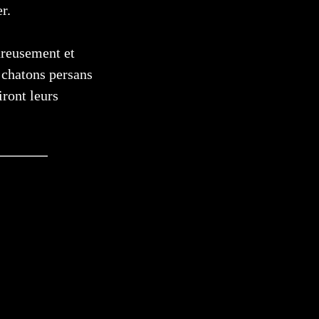
r.
ureusement et
 chatons persans
iront leurs