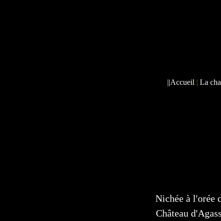
||
Accueil
|
La cha
Nichée à l'oré
Château d'Agas