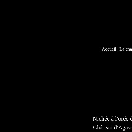
||
Accueil
|
La cha
Nichée à l'oré
Château d'Agas