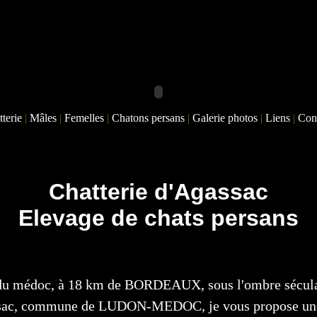
tterie
|
Mâles
|
Femelles
|
Chatons persans
|
Galerie photos
|
Liens
|
Con
Chatterie d'Agassac
Elevage de chats persans
e du médoc, à 18 km de BORDEAUX, sous l'ombre sécul
sac, commune de LUDON-MEDOC, je vous propose une v