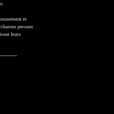
r.
ureusement et
 chatons persans
iront leurs