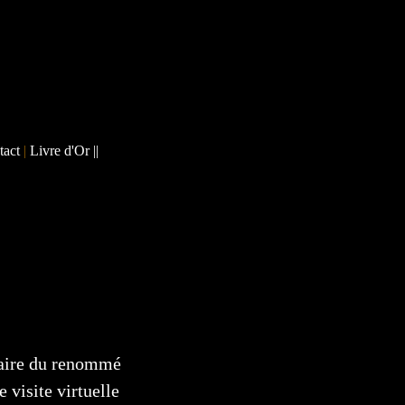
tact
|
Livre d'Or
||
aire du renommé
isite virtuelle